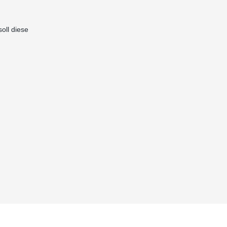
Nordost
oll diese
zurück