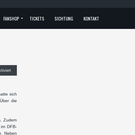
FANSHOP
TICKETS
SICHTUNG
KONTAKT
FANCLUBS
für
iviert
Pierre
Becken
atte sich
Über die
kehrt
in
ga. Zudem
die
e im DFB-
te. Neben
Regionalliga