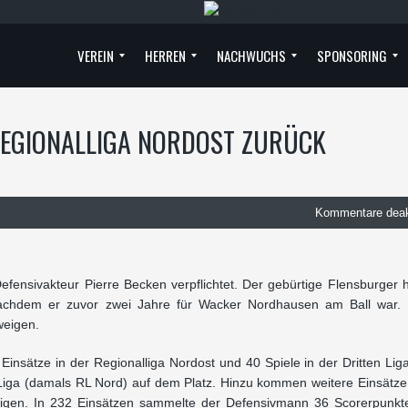
VEREIN
HERREN
NACHWUCHS
SPONSORING
ORDNER GESUCHT!
PRAKTIKA & STELLENANGEBOTE
EVENT-TEAM
KARRIERE
GESCHICHTE
POSTSTADION
KINDERSCHUTZ
VEREINSVORSTAND
OBERLIGA
TEAM
U6
G-JUGEND
U7
U8
F-JUGEND
U10
U9
E-JUGEND
U11
U12
D-JUGEND
U13
U14
C-JUGEND
U15
U16
B-JUGEND
U17
A-JUGEND
U19
SPONSOR WERDEN
UNSERE SPONSOREN
 REGIONALLIGA NORDOST ZURÜCK
Kommentare deakt
efensivakteur Pierre Becken verpflichtet. Der gebürtige Flensburger h
achdem er zuvor zwei Jahre für Wacker Nordhausen am Ball war. 
weigen.
nsätze in der Regionalliga Nordost und 40 Spiele in der Dritten Li
n Liga (damals RL Nord) auf dem Platz. Hinzu kommen weitere Einsätz
 Ligen. In 232 Einsätzen sammelte der Defensivmann 36 Scorerpunk