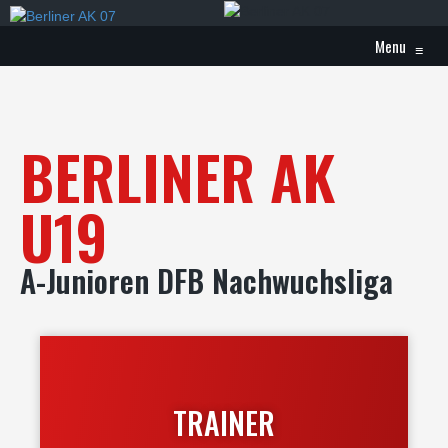
Menu
≡
BERLINER AK
U19
A-Junioren DFB Nachwuchsliga
TRAINER