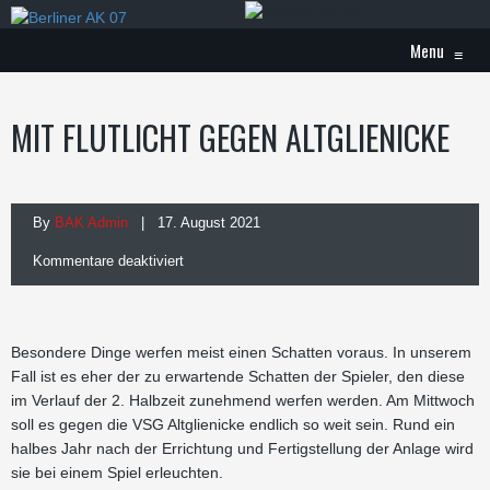
Menu
≡
MIT FLUTLICHT GEGEN ALTGLIENICKE
By
BAK Admin
| 17. August 2021
für
Kommentare deaktiviert
Mit
Flutlicht
Besondere Dinge werfen meist einen Schatten voraus. In unserem
gegen
Fall ist es eher der zu erwartende Schatten der Spieler, den diese
im Verlauf der 2. Halbzeit zunehmend werfen werden. Am Mittwoch
Altglienicke
soll es gegen die VSG Altglienicke endlich so weit sein. Rund ein
halbes Jahr nach der Errichtung und Fertigstellung der Anlage wird
sie bei einem Spiel erleuchten.