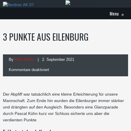
Menu
≡
3 PUNKTE AUS EILENBURG
By
BAK Admin
| 2. September 2021
für
Kommentare deaktiviert
3
Punkte
Der Abpfiff war tatsächlich eine kleine Erleichterung für unsere
aus
Mannschaft. Zum Ende hin wurden die Eilenburger immer stärker
und drängten auf den Ausgleich. Besonders eine Glanzparade
Eilenburg
durch Pascal Kühn kurz vor Schluss sicherte uns aber die
verdienten Punkte