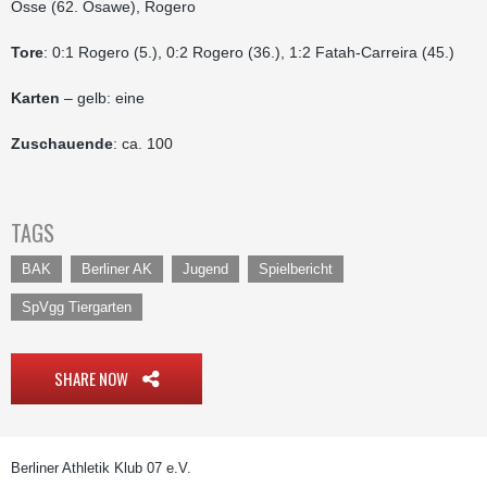
Osse (62. Osawe), Rogero
Tore
: 0:1 Rogero (5.), 0:2 Rogero (36.), 1:2 Fatah-Carreira (45.)
Karten
– gelb: eine
Zuschauende
: ca. 100
TAGS
BAK
Berliner AK
Jugend
Spielbericht
SpVgg Tiergarten
SHARE NOW
Berliner Athletik Klub 07 e.V.