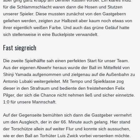
aber ging ganz knapp am Berliner Kasten vorbei. Ein klares Indiz
für die Schlammschlacht waren dann die Hosen und Stutzen
unserer Spieler. Diese mussten zunächst von den Gastgebern
geliehen werden, zeigten zur Halbzeit aber kaum noch etwas von
ihrer eigentlich weißen Farbe. Und auch das grüne Geläuf hatte
sich stellenweise in eine Buckelpiste verwandelt.
Fast siegreich
Die zweite Spielhälfte sah einen perfekten Start für unser Team.
Aus der eigenen Abwehr heraus wurde der Ball im Mittelfeld von
Shinji Yamada aufgenommen und zielgenau auf die Außenbahn zu
Antonio Lubaki weitergeleitet. Mit Tempo und Spielklasse zog
dieser in den Strafraum und bediente den freistehenden Felix
Pilger, der sich die Chance nicht nehmen ließ und sicher einnetzte.
1:0 für unsere Mannschaft.
Auf der Gegenseite bemühten sich dann die Gastgeber vermehrt
um den Ausgleich, der in der 66. Minute auch gelang. Hier stand
der Torschütze allein auf weiter Flur und konnte sich aussuchen,
wie er den Ball an Torhüter Luis Zwick vorbei versenken möchte.