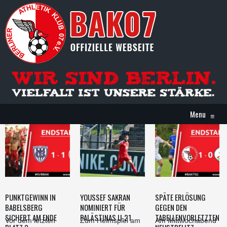
Menu
≡
PUNKTGEWINN IN
YOUSSEF SAKRAN
SPÄTE ERLÖSUNG
BABELSBERG
NOMINIERT FÜR
GEGEN DEN
SICHERT AM ENDE
PALÄSTINAS U-21
TABELLENVORLETZTEN
Vor dem letzten
Zum Heimspiel am
Am Mittwochabend