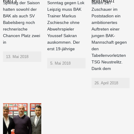
PLATZ 3
NEUSTRELITZ
Spieltag der Saison
Sonntag gegen Lok
sahen 267
hatten sowohl der
Leipzig muss BAK
Zuschauer im
BAK als auch SV
Trainer Markus
Poststadion ein
Babelsberg noch
Zschiesche ohne
ambitionertes
rechnerische
Abwehrspieler
Auftreten einer
Chancen Platz zwei
Youssef Sakran
jungen BAK-
in
auskommen. Der
Mannschaft gegen
erst 19-jährige
den
Tabellenvorletzten
13. Mai 2018
TSG Neustrelitz.
5. Mai 2018
Dank dem
26. April 2018