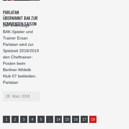
PARLATAN
ÜBERNIMMT BAK ZUR
KOMMENDEN SAISON
Der ehemalige
BAK-Spieler und
Trainer Ersan
Parlatan wird zur
Spielzeit 2018/2019
den Cheftrainer-
Posten beim
Berliner Athletik
Klub 07 bekleiden.
Parlatan
28. März 2018
1
2
3
4
5
...
14
15
16
17
18