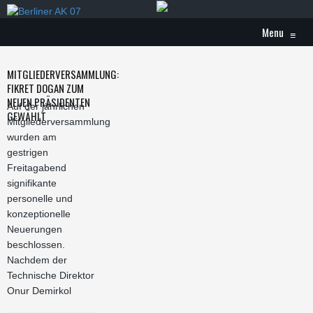
Menu
≡
MITGLIEDERVERSAMMLUNG:
FIKRET DOGAN ZUM
NEUEN PRÄSIDENTEN
Auf der jährlichen
GEWÄHLT
Mitgliederversammlung
wurden am
gestrigen
Freitagabend
signifikante
personelle und
konzeptionelle
Neuerungen
beschlossen.
Nachdem der
Technische Direktor
Onur Demirkol