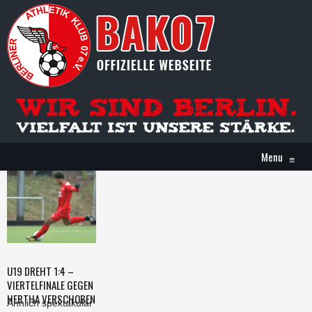
Menu
≡
U19 DREHT 1:4 –
VIERTELFINALE GEGEN
HERTHA VERSCHOBEN
Ähnlich spektakulär